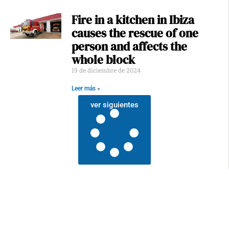
Fire in a kitchen in Ibiza
causes the rescue of one
person and affects the
whole block
19 de diciembre de 2024
Leer más »
ver siguientes