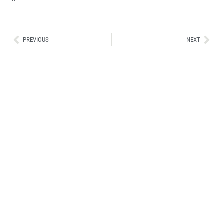
Ant
Sig
PREVIOUS
NEXT