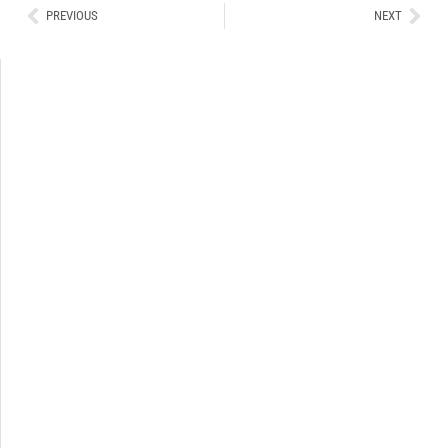
Ant
Sig
PREVIOUS
NEXT