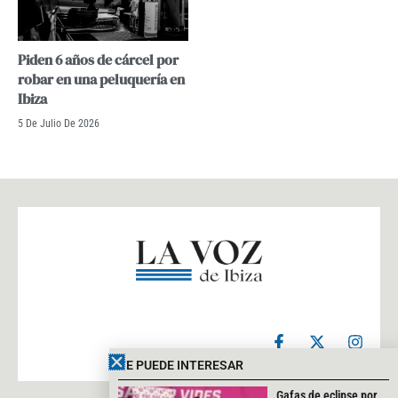
Piden 6 años de cárcel por
robar en una peluquería en
Ibiza
5 De Julio De 2026
F
X
I
a
-
n
c
t
s
TE PUEDE INTERESAR
e
w
t
b
i
a
Gafas de eclipse por