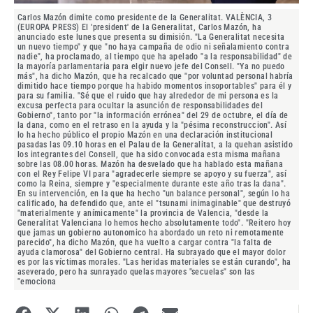
Carlos Mazón dimite como presidente de la Generalitat. VALÈNCIA, 3
(EUROPA PRESS) El 'president' de la Generalitat, Carlos Mazón, ha
anunciado este lunes que presenta su dimisión. "La Generalitat necesita
un nuevo tiempo" y que "no haya campaña de odio ni señalamiento contra
nadie", ha proclamado, al tiempo que ha apelado "a la responsabilidad" de
la mayoría parlamentaria para elgir nuevo jefe del Consell. "Ya no puedo
más", ha dicho Mazón, que ha recalcado que "por voluntad personal habría
dimitido hace tiempo porque ha habido momentos insoportables" para él y
para su familia. "Sé que el ruido que hay alrededor de mi persona es la
excusa perfecta para ocultar la asunción de responsabilidades del
Gobierno", tanto por "la información errónea" del 29 de octubre, el día de
la dana, como en el retraso en la ayuda y la "pésima reconstruccion". Así
lo ha hecho público el propio Mazón en una declaración institucional
pasadas las 09.10 horas en el Palau de la Generalitat, a la quehan asistido
los integrantes del Consell, que ha sido convocada esta misma mañana
sobre las 08.00 horas. Mazón ha desvelado que ha hablado esta mañana
con el Rey Felipe VI para "agradecerle siempre se apoyo y su fuerza", así
como la Reina, siempre y "especialmente durante este año tras la dana".
En su intervención, en la que ha hecho "un balance personal", según lo ha
calificado, ha defendido que, ante el "tsunami inimaginable" que destruyó
"materialmente y anímicamente" la provincia de Valencia, "desde la
Generalitat Valenciana lo hemos hecho absolutamente todo". "Reitero hoy
que jamas un gobierno autonomico ha abordado un reto ni remotamente
parecido", ha dicho Mazón, que ha vuelto a cargar contra "la falta de
ayuda clamorosa" del Gobierno central. Ha subrayado que el mayor dolor
es por las víctimas morales. "Las heridas materiales se están curando", ha
aseverado, pero ha sunrayado quelas mayores "secuelas" son las
"emociona