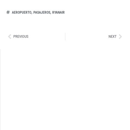
,
,
AEROPUERTO
PASAJEROS
RYANAIR
Ant
Sig
PREVIOUS
NEXT