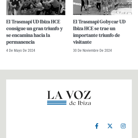
El Trasmapi UD Ibiza HCE
El Trasmapi Gobycar UD
consigue un gran triunfo y
Ibiza HCE se trae un
se encamina hacia la
importante triunfo de
permanencia
visitante
4 De Mayo De 2024
30 De Noviembre De 2024
F
X
I
a
-
n
c
t
s