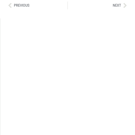
Ant
Sig
PREVIOUS
NEXT