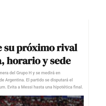
 su próximo rival
a, horario y sede
imera del Grupo H y se medirá en
de Argentina. El partido se disputará el
um. Evita a Messi hasta una hipotética final.