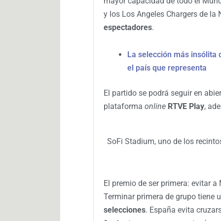
mayor capacidad de todo el Mund
y los Los Angeles Chargers de la
espectadores
.
La selección más insólita 
el país que representa
El partido se podrá seguir en abie
plataforma
online
RTVE Play
, ad
SoFi Stadium, uno de los recint
El premio de ser primera: evitar a 
Terminar primera de grupo tiene 
selecciones
. España evita cruza