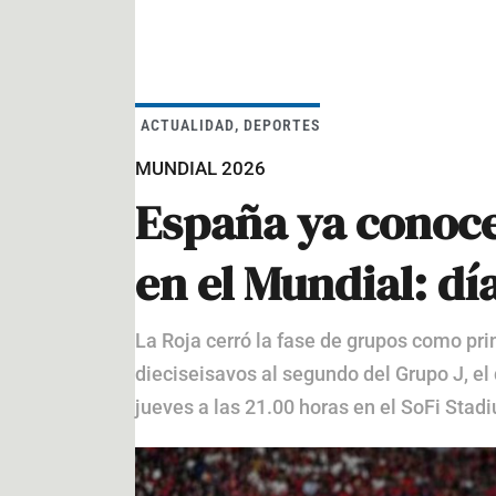
ACTUALIDAD
,
DEPORTES
MUNDIAL 2026
España ya conoce
en el Mundial: dí
La Roja cerró la fase de grupos como pr
dieciseisavos al segundo del Grupo J, el 
jueves a las 21.00 horas en el SoFi Stadi