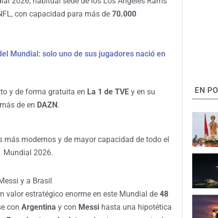
ial 2026, habitual sede de los Los Angeles Rams
 NFL, con capacidad para más de
70.000
del Mundial: solo uno de sus jugadores nació en
EN P
rto y de forma gratuita en
La 1 de TVE
y en su
emás de en
DAZN
.
os más modernos y de mayor capacidad de todo el
Mundial 2026.
Messi y a Brasil
un valor estratégico enorme en este Mundial de
48
rse con
Argentina
y con
Messi
hasta una hipotética