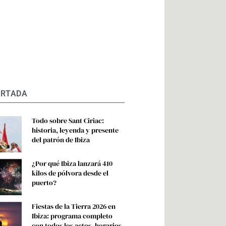
ORTADA
Todo sobre Sant Ciriac:
historia, leyenda y presente
del patrón de Ibiza
¿Por qué Ibiza lanzará 410
kilos de pólvora desde el
puerto?
Fiestas de la Tierra 2026 en
Ibiza: programa completo
con todos los actos, horarios