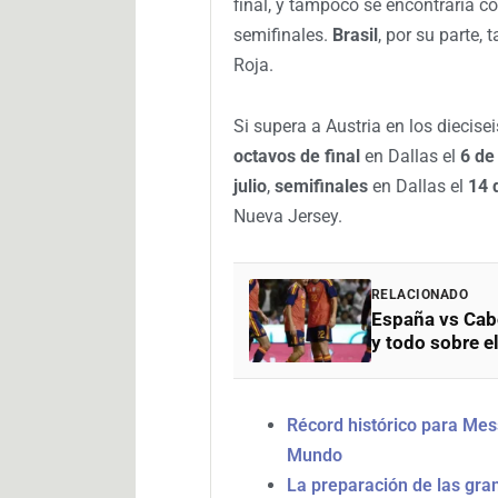
final, y tampoco se encontraría c
semifinales.
Brasil
, por su parte,
Roja.
Si supera a Austria en los diecis
octavos de final
en Dallas el
6 de 
julio
,
semifinales
en Dallas el
14 d
Nueva Jersey.
RELACIONADO
España vs Cabo
y todo sobre e
Récord histórico para Mes
Mundo
La preparación de las gra