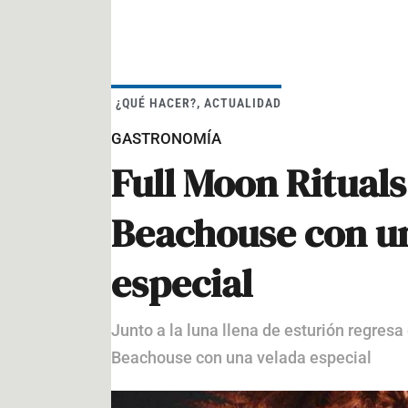
¿QUÉ HACER?
,
ACTUALIDAD
GASTRONOMÍA
Full Moon Rituals
Beachouse con u
especial
Junto a la luna llena de esturión regresa
Beachouse con una velada especial