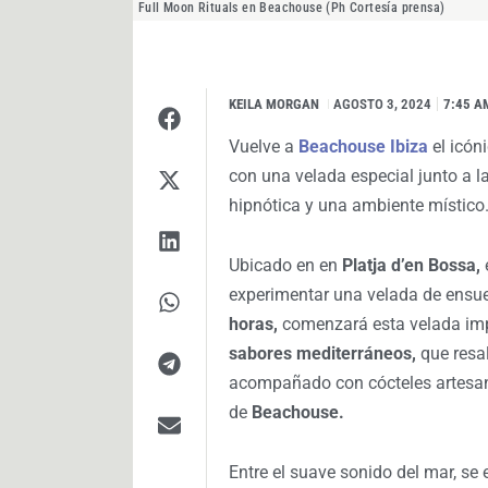
Full Moon Rituals en Beachouse (Ph Cortesía prensa)
KEILA MORGAN
I
AGOSTO 3, 2024
7:45 A
Vuelve a
Beachouse Ibiza
el icón
con una velada especial junto a l
hipnótica y una ambiente místico
Ubicado en en
Platja d’en Bossa,
experimentar una velada de ensue
horas,
comenzará esta velada im
sabores mediterráneos,
que resal
acompañado con cócteles artesan
de
Beachouse.
Entre el suave sonido del mar, se 