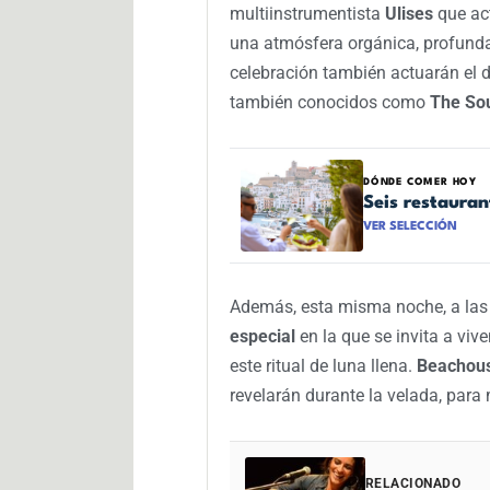
multiinstrumentista
Ulises
que act
una atmósfera orgánica, profunda
celebración también actuarán el
también conocidos como
The Sou
DÓNDE COMER HOY
Seis restaura
VER SELECCIÓN
Además, esta misma noche, a la
especial
en la que se invita a viv
este ritual de luna llena.
Beachou
revelarán durante la velada, para
RELACIONADO