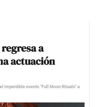
 regresa a
na actuación
 el imperdible evento "Full Moon Rituals" a