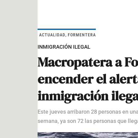
ACTUALIDAD
,
FORMENTERA
INMIGRACIÓN ILEGAL
Macropatera a Fo
encender el alert
inmigración ilega
Este jueves arribaron 28 personas en una
semana, ya son 72 las personas que llega