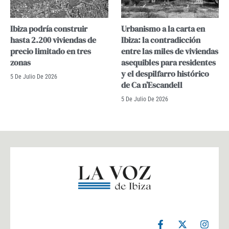
Ibiza podría construir
Urbanismo a la carta en
hasta 2.200 viviendas de
Ibiza: la contradicción
precio limitado en tres
entre las miles de viviendas
zonas
asequibles para residentes
y el despilfarro histórico
5 De Julio De 2026
de Ca n’Escandell
5 De Julio De 2026
F
X
I
a
-
n