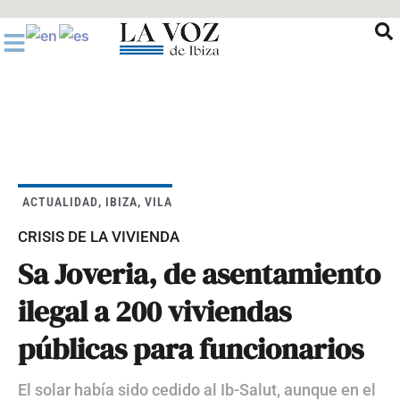
Ir
al
contenido
ACTUALIDAD
,
IBIZA
,
VILA
CRISIS DE LA VIVIENDA
Sa Joveria, de asentamiento
ilegal a 200 viviendas
públicas para funcionarios
El solar había sido cedido al Ib-Salut, aunque en el