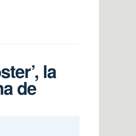
ter’, la
na de