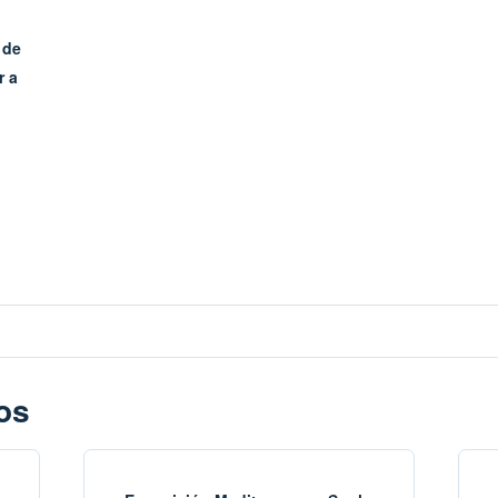
 de
r a
os