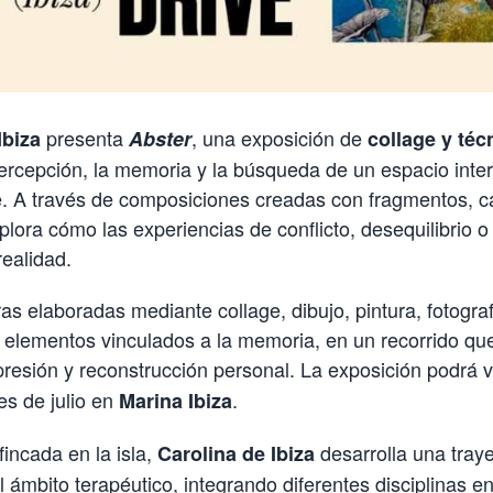
presenta
, una exposición de
Ibiza
Abster
collage y téc
percepción, la memoria y la búsqueda de un espacio interi
re. A través de composiciones creadas con fragmentos, c
plora cómo las experiencias de conflicto, desequilibrio o
realidad.
s elaboradas mediante collage, dibujo, pintura, fotograf
elementos vinculados a la memoria, en un recorrido que
resión y reconstrucción personal. La exposición podrá v
es de julio en
.
Marina Ibiza
fincada en la isla,
desarrolla una tray
Carolina de Ibiza
el ámbito terapéutico, integrando diferentes disciplinas 