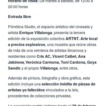
Horario de visita:
De martes a sábado, de 12:00 a
20:00 horas
Entrada libre
Filmótica Studio, el espacio artístico del cineasta y
artista
Enrique Villalonga
, presenta la tercera
edición de la exposición colectiva
ARTNT. Arte local
a precios explosivos
, una muestra que reúne obras
de más de una veintena de artistas ibicencos y
residentes como
Cris AC, Vicent Calbet, Ana
Jakimow, Verónica Carmona, Toni Cardona, Goya
Sandic
y el propio
Villalonga
, entre otros.
Además de pintura, fotografía y obra gráfica, esta
edición incluye una
selección inédita de piezas de
artistas ya fallecidos
vinculados a la isla,
procedentes de colecciones privadas.
La exposición podrá visitarse hasta el
28 de febrero