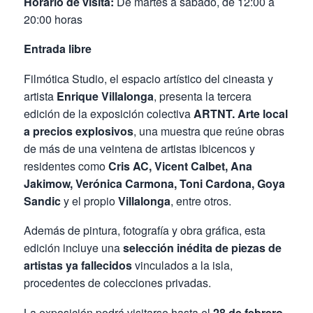
Horario de visita:
De martes a sábado, de 12:00 a
20:00 horas
Entrada libre
Filmótica Studio, el espacio artístico del cineasta y
artista
Enrique Villalonga
, presenta la tercera
edición de la exposición colectiva
ARTNT. Arte local
a precios explosivos
, una muestra que reúne obras
de más de una veintena de artistas ibicencos y
residentes como
Cris AC, Vicent Calbet, Ana
Jakimow, Verónica Carmona, Toni Cardona, Goya
Sandic
y el propio
Villalonga
, entre otros.
Además de pintura, fotografía y obra gráfica, esta
edición incluye una
selección inédita de piezas de
artistas ya fallecidos
vinculados a la isla,
procedentes de colecciones privadas.
La exposición podrá visitarse hasta el
28 de febrero