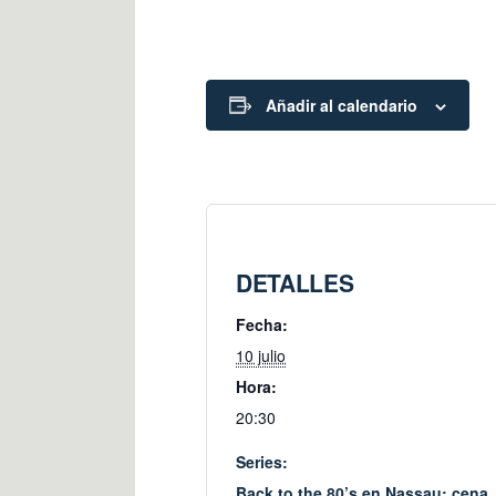
Añadir al calendario
DETALLES
Fecha:
10 julio
Hora:
20:30
Series:
Back to the 80’s en Nassau: cena