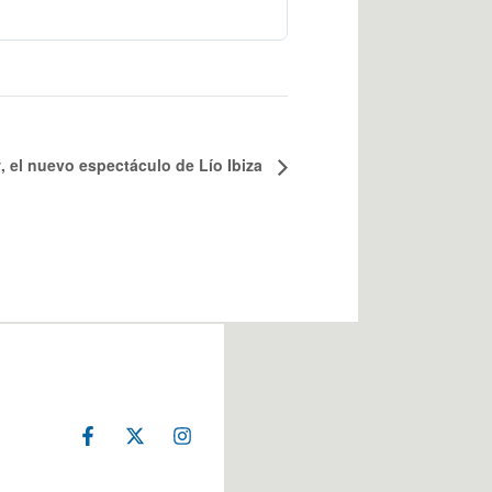
, el nuevo espectáculo de Lío Ibiza
F
X
I
a
-
n
c
t
s
e
w
t
Cerrar