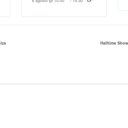
6 agosto @ 10:00
-
15:30
iza
Halftime Show