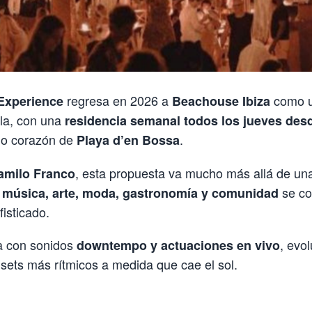
regresa en 2026 a
como un
xperience
Beachouse Ibiza
sla, con una
residencia semanal todos los jueves desde
no corazón de
.
Playa d’en Bossa
, esta propuesta va mucho más allá de una
amilo Franco
e
se co
música, arte, moda, gastronomía y comunidad
isticado.
a con sonidos
, evo
downtempo y actuaciones en vivo
sets más rítmicos a medida que cae el sol.