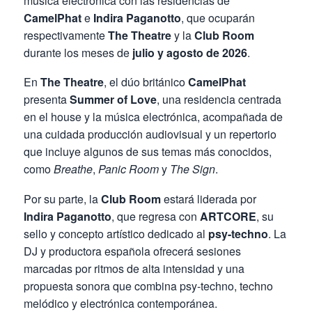
música electrónica con las residencias de
CamelPhat
e
Indira Paganotto
, que ocuparán
respectivamente
The Theatre
y la
Club Room
durante los meses de
julio y agosto de 2026
.
En
The Theatre
, el dúo británico
CamelPhat
presenta
Summer of Love
, una residencia centrada
en el house y la música electrónica, acompañada de
una cuidada producción audiovisual y un repertorio
que incluye algunos de sus temas más conocidos,
como
Breathe
,
Panic Room
y
The Sign
.
Por su parte, la
Club Room
estará liderada por
Indira Paganotto
, que regresa con
ARTCORE
, su
sello y concepto artístico dedicado al
psy-techno
. La
DJ y productora española ofrecerá sesiones
marcadas por ritmos de alta intensidad y una
propuesta sonora que combina psy-techno, techno
melódico y electrónica contemporánea.