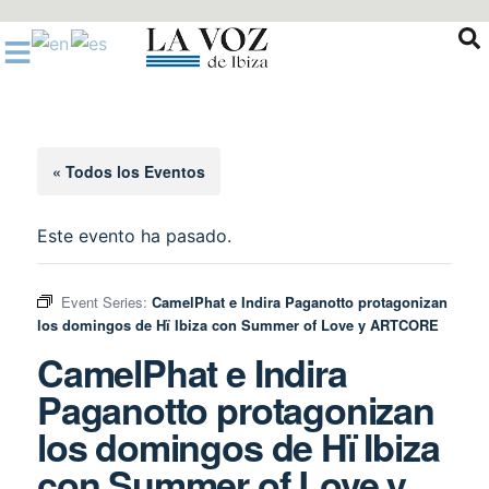
Ir
al
contenido
« Todos los Eventos
Este evento ha pasado.
Event Series:
CamelPhat e Indira Paganotto protagonizan
los domingos de Hï Ibiza con Summer of Love y ARTCORE
CamelPhat e Indira
Paganotto protagonizan
los domingos de Hï Ibiza
con Summer of Love y