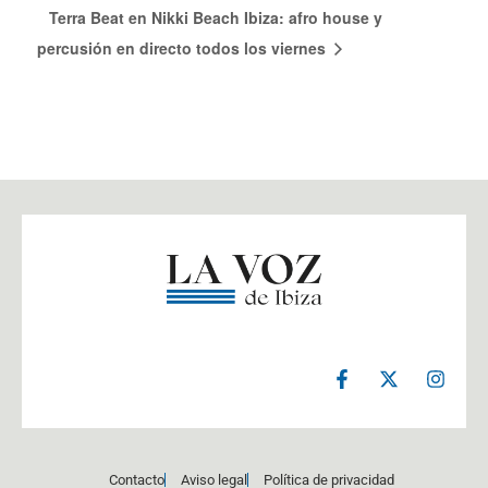
Terra Beat en Nikki Beach Ibiza: afro house y
percusión en directo todos los viernes
F
X
I
a
-
n
c
t
s
e
w
t
b
i
a
o
t
g
Contacto
Aviso legal
Política de privacidad
o
t
r