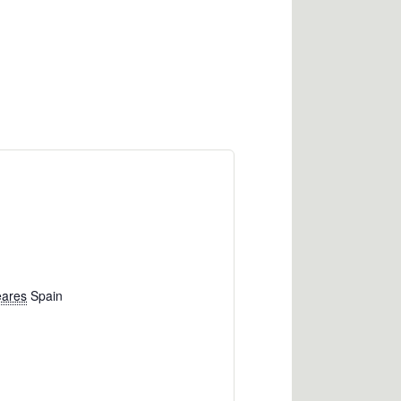
eares
Spain