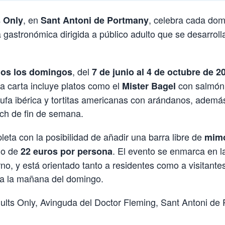
, en
, celebra cada do
s Only
Sant Antoni de Portmany
 gastronómica dirigida a público adulto que se desarrolla
, del
dos los domingos
7 de junio al 4 de octubre de 2
La carta incluye platos como el
con salmón 
Mister Bagel
rufa ibérica y tortitas americanas con arándanos, ademá
ch de fin de semana.
eta con la posibilidad de añadir una barra libre de
mimo
io de
. El evento se enmarca en l
22 euros por persona
rno, y está orientado tanto a residentes como a visitan
ra la mañana del domingo.
dults Only, Avinguda del Doctor Fleming, Sant Antoni de