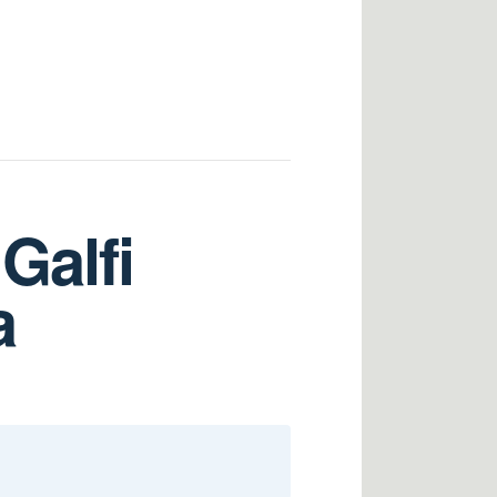
Galfi
a