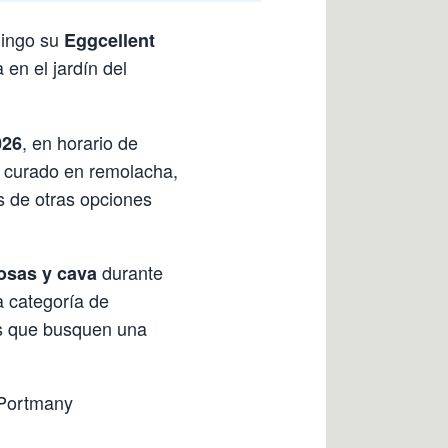
mingo su
Eggcellent
 en el jardín del
, en horario de
026
curado en remolacha,
s de otras opciones
durante
sas y cava
a categoría de
tes que busquen una
 Portmany