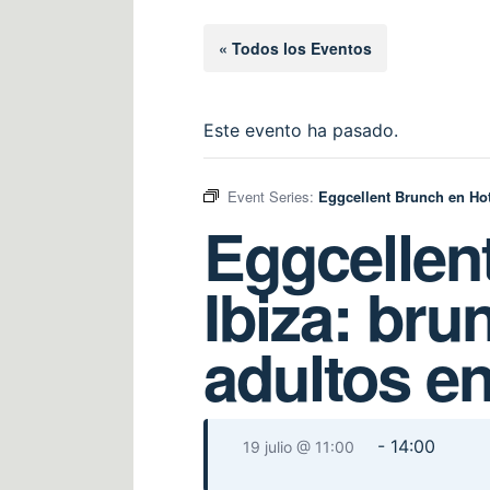
« Todos los Eventos
Este evento ha pasado.
Event Series:
Eggcellent Brunch en Hot
Eggcellent
Ibiza: bru
adultos e
-
14:00
19 julio @ 11:00