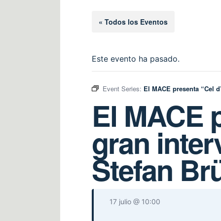
« Todos los Eventos
Este evento ha pasado.
Event Series:
El MACE presenta “Cel d’
El MACE pr
gran inter
Stefan B
17 julio @ 10:00