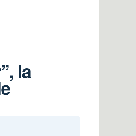
, la
de