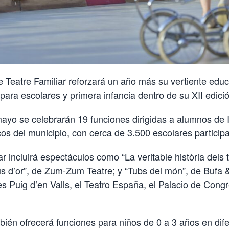
e Teatre Familiar reforzará un año más su vertiente edu
ara escolares y primera infancia dentro de su XII edici
mayo se celebrarán 19 funciones dirigidas a alumnos de I
cos del municipio, con cerca de 3.500 escolares particip
 incluirá espectáculos como “La veritable història dels 
ous d’or”, de Zum-Zum Teatre; y “Tubs del món”, de Bufa
es Puig d’en Valls, el Teatro España, el Palacio de Cong
bién ofrecerá funciones para niños de 0 a 3 años en dif