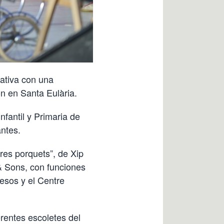
cativa con una
ón en Santa Eulària.
nfantil y Primaria de
antes.
tres porquets”, de Xip
 & Sons, con funciones
resos y el Centre
erentes escoletes del