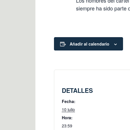
Los nombres del cartel
siempre ha sido parte d
Añadir al calendario
DETALLES
Fecha:
10 julio
Hora:
23:59