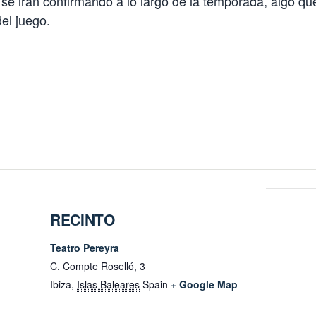
 se irán confirmando a lo largo de la temporada, algo 
el juego.
RECINTO
Teatro Pereyra
C. Compte Roselló, 3
Ibiza
,
Islas Baleares
Spain
+ Google Map