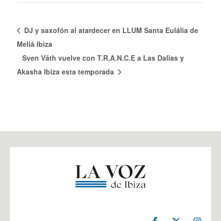
DJ y saxofón al atardecer en LLUM Santa Eulália de
Meliá Ibiza
Sven Väth vuelve con T.R.A.N.C.E a Las Dalias y
Akasha Ibiza esta temporada
F
X
I