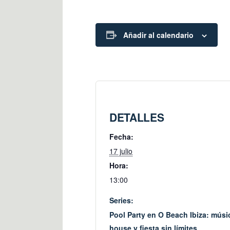
Añadir al calendario
DETALLES
Fecha:
17 julio
Hora:
13:00
Series:
Pool Party en O Beach Ibiza: músi
house y fiesta sin límites