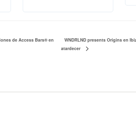
siones de Access Bars® en
WNDRLND presents Origins en Ibiz
atardecer