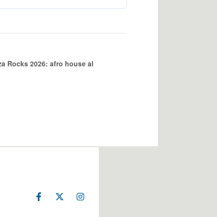
a Rocks 2026: afro house al
F
X
I
a
-
n
c
t
s