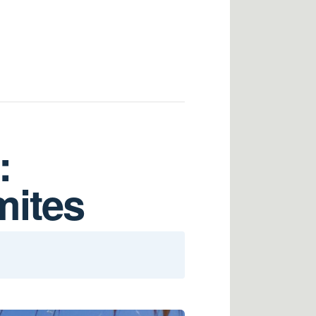
:
mites