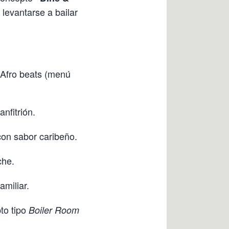
levantarse a bailar
y Afro beats (menú
nfitrión.
con sabor caribeño.
che.
amiliar.
to tipo
Boiler Room