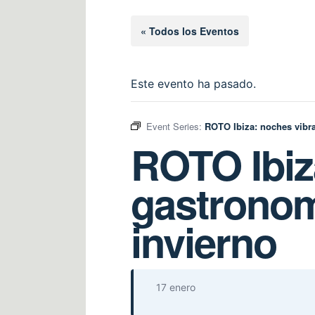
« Todos los Eventos
Este evento ha pasado.
Event Series:
ROTO Ibiza: noches vibra
ROTO Ibiz
gastronomí
invierno
17 enero