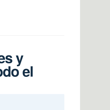
es y
odo el