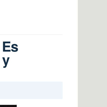
 Es
 y