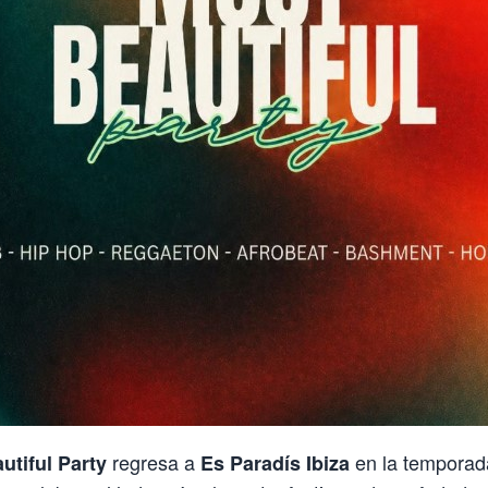
regresa a
en la temporad
utiful Party
Es Paradís Ibiza