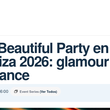
eautiful Party en
iza 2026: glamour
dance
06:00
Event Series
(Ver Todos)