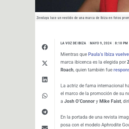
Zendaya luce un vestido de una marca de Ibiza en fotos prom
LA VOZ DE IBIZA
I
MAYO 9, 2024
8:10 PM
Mientras que
Paula’s Ibiza vuelv
marca ibicenca es la elegida por
Roach
, quien también fue
respons
La actriz de fama internacional h
el marco de la promoción de su n
a
Josh O’Connor
y
Mike Faist
, di
En la portada de una revista imag
posa con el modelo Aphrodite Go