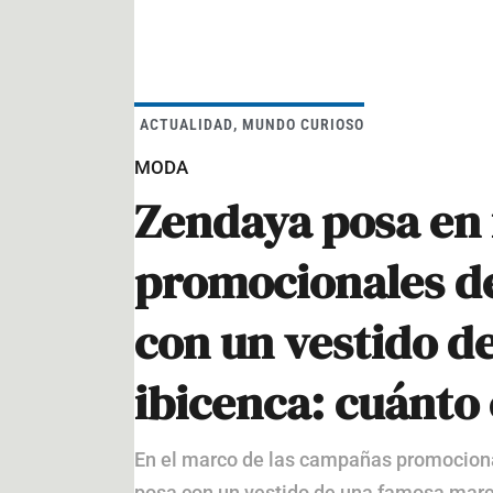
ACTUALIDAD
,
MUNDO CURIOSO
MODA
Zendaya posa en 
promocionales de
con un vestido d
ibicenca: cuánto
En el marco de las campañas promocional
posa con un vestido de una famosa marc