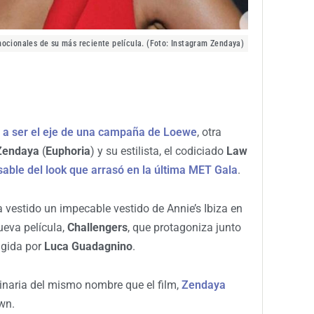
ocionales de su más reciente película. (Foto: Instagram Zendaya)
e a ser el eje de una campaña de Loewe
, otra
Zendaya
(
Euphoria
) y su estilista, el codiciado
Law
able del look que arrasó en la última MET Gala
.
a vestido un impecable vestido de Annie’s Ibiza en
ueva película,
Challengers
, que protagoniza junto
rigida por
Luca Guadagnino
.
inaria del mismo nombre que el film,
Zendaya
wn.