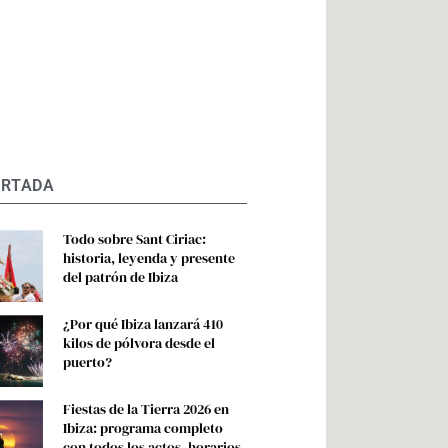
ORTADA
Todo sobre Sant Ciriac:
historia, leyenda y presente
del patrón de Ibiza
¿Por qué Ibiza lanzará 410
kilos de pólvora desde el
puerto?
Fiestas de la Tierra 2026 en
Ibiza: programa completo
con todos los actos, horarios