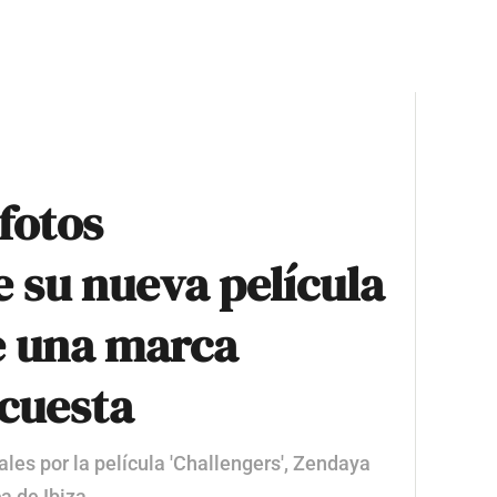
fotos
 su nueva película
e una marca
 cuesta
es por la película 'Challengers', Zendaya
a de Ibiza