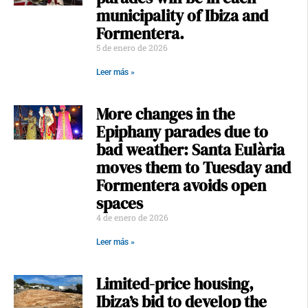
municipality of Ibiza and
Formentera.
5 de enero de 2026
Leer más »
More changes in the
Epiphany parades due to
bad weather: Santa Eulària
moves them to Tuesday and
Formentera avoids open
spaces
4 de enero de 2026
Leer más »
Limited-price housing,
Ibiza’s bid to develop the