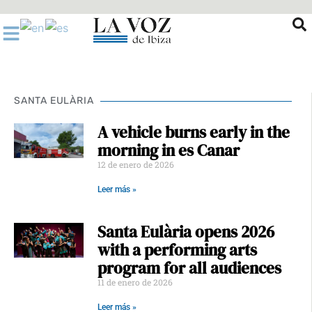
Ir
al
contenido
SANTA EULÀRIA
A vehicle burns early in the
morning in es Canar
12 de enero de 2026
Leer más »
Santa Eulària opens 2026
with a performing arts
program for all audiences
11 de enero de 2026
Leer más »