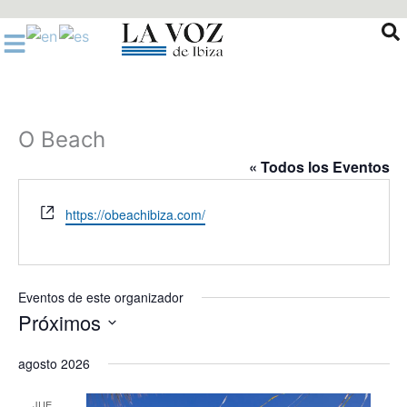
Ir
al
contenido
O Beach
« Todos los Eventos
Website
https://obeachibiza.com/
Eventos de este organizador
Próximos
Selecciona
agosto 2026
la
fecha.
JUE