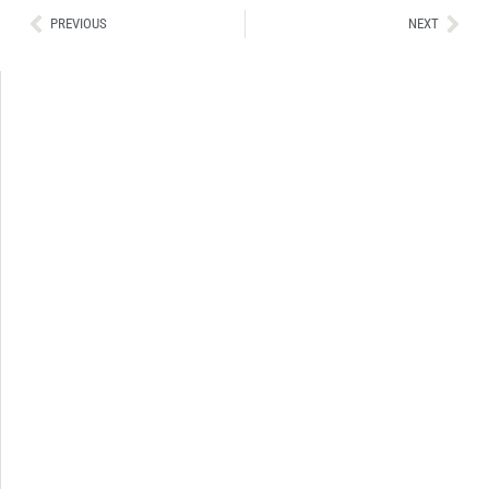
Ant
Sig
PREVIOUS
NEXT