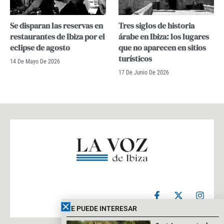
Se disparan las reservas en
Tres siglos de historia
restaurantes de Ibiza por el
árabe en Ibiza: los lugares
eclipse de agosto
que no aparecen en sitios
turísticos
14 De Mayo De 2026
17 De Junio De 2026
F
X
I
a
-
n
c
t
s
TE PUEDE INTERESAR
e
w
t