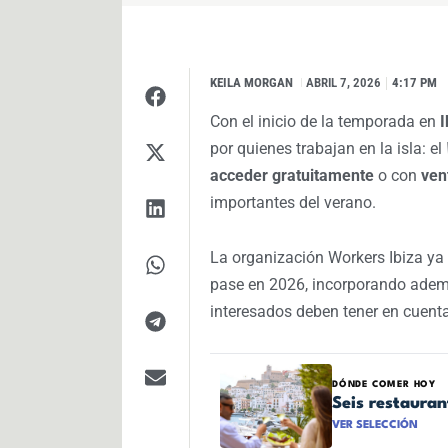
KEILA MORGAN
I
ABRIL 7, 2026
4:17 PM
Con el inicio de la temporada en
I
por quienes trabajan en la isla: el
acceder gratuitamente
o con
ven
importantes del verano.
La organización Workers Ibiza ya 
pase en 2026, incorporando ademá
interesados deben tener en cuenta
DÓNDE COMER HOY
Seis restaura
VER SELECCIÓN