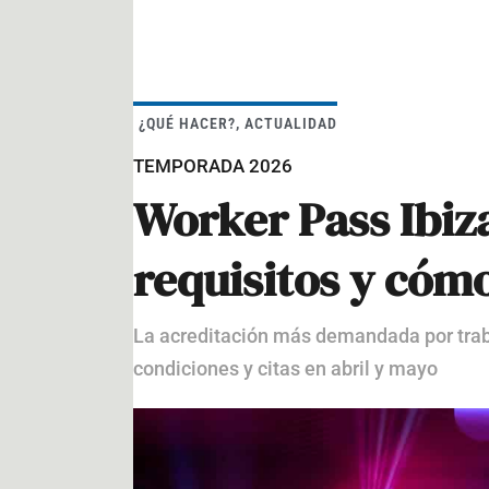
¿QUÉ HACER?
,
ACTUALIDAD
TEMPORADA 2026
Worker Pass Ibiza
requisitos y cóm
La acreditación más demandada por tra
condiciones y citas en abril y mayo