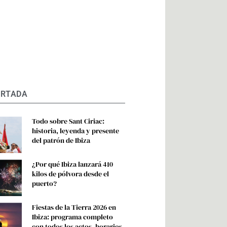
ORTADA
Todo sobre Sant Ciriac:
historia, leyenda y presente
del patrón de Ibiza
¿Por qué Ibiza lanzará 410
kilos de pólvora desde el
puerto?
Fiestas de la Tierra 2026 en
Ibiza: programa completo
con todos los actos, horarios