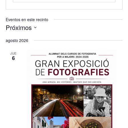
Eventos en este recinto
Próximos
Selecciona
agosto 2026
la
fecha.
JUE
6