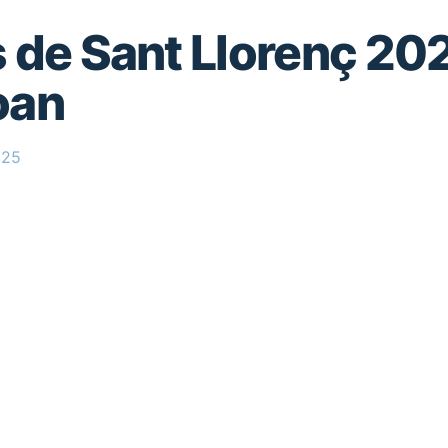
s de Sant Llorenç 20
oan
025