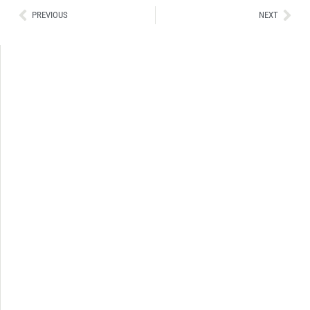
Ant
Sig
PREVIOUS
NEXT