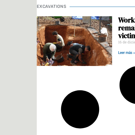
EXCAVATIONS
Work 
remai
victi
16 de dic
Leer más »