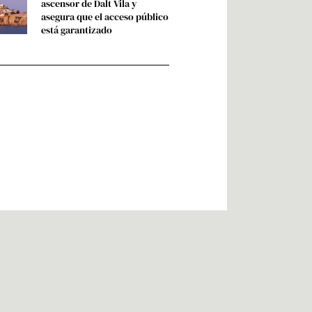
ascensor de Dalt Vila y
asegura que el acceso público
está garantizado
F
X
I
a
-
n
c
t
s