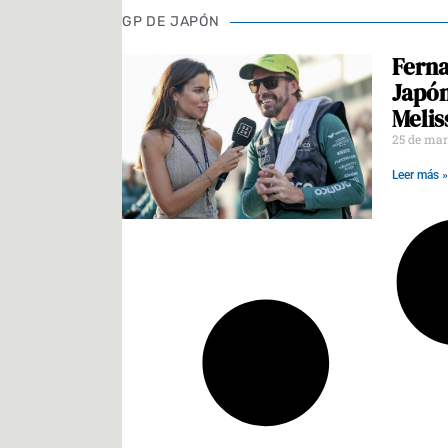
GP DE JAPÓN
Ferna
Japón
Melis
25 de mar
Leer más »