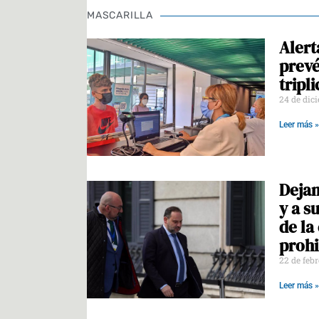
MASCARILLA
Alert
prevé
tripl
24 de dic
Leer más »
Dejan
y a s
de la
prohi
22 de feb
Leer más »