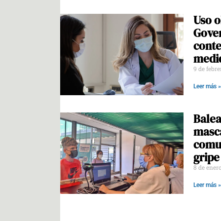
Uso o
Gover
conte
medid
9 de febr
Leer más »
Balea
masca
comun
gripe
8 de ener
Leer más »