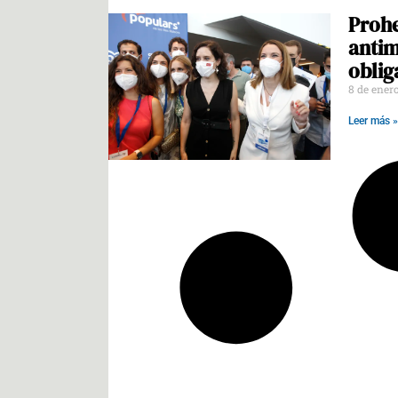
Prohe
antim
oblig
8 de ener
Leer más »