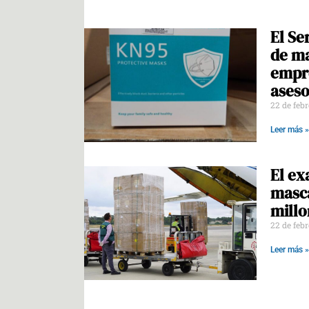
El Se
de ma
empre
aseso
22 de feb
Leer más »
El ex
masca
millo
22 de feb
Leer más »