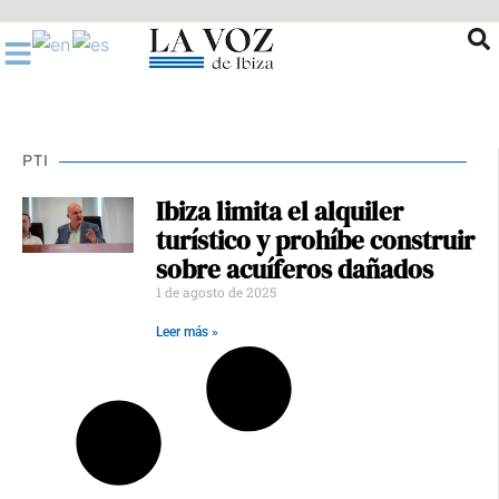
Ir
al
contenido
PTI
Ibiza limita el alquiler
turístico y prohíbe construir
sobre acuíferos dañados
1 de agosto de 2025
Leer más »