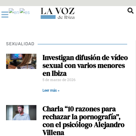
Ir
al
contenido
SEXUALIDAD
Investigan difusión de vídeo
sexual con varios menores
en Ibiza
5 de marzo de 2026
Leer más »
Charla “10 razones para
rechazar la pornografía”,
con el psicólogo Alejandro
Villena