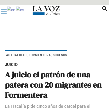
Ir
al
contenido
ACTUALIDAD
,
FORMENTERA
,
SUCESOS
JUICIO
A juicio el patrón de una
patera con 20 migrantes en
Formentera
La Fiscalía pide cinco años de cárcel para el