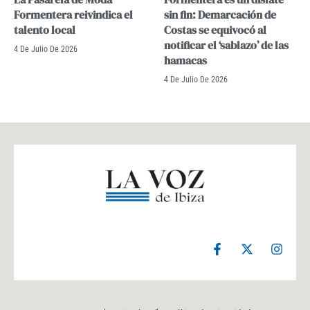
Formentera reivindica el
sin fin: Demarcación de
talento local
Costas se equivocó al
notificar el ‘sablazo’ de las
4 De Julio De 2026
hamacas
4 De Julio De 2026
F
X
I
a
-
n
c
t
s
e
w
t
b
i
a
o
t
g