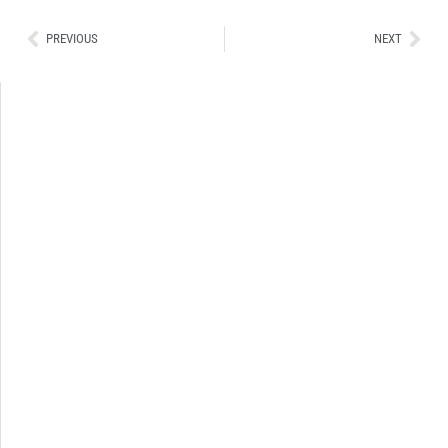
Ant
Sig
PREVIOUS
NEXT