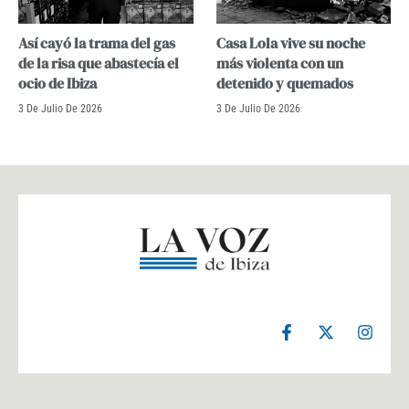
Así cayó la trama del gas
Casa Lola vive su noche
de la risa que abastecía el
más violenta con un
ocio de Ibiza
detenido y quemados
3 De Julio De 2026
3 De Julio De 2026
F
X
I
a
-
n
c
t
s
e
w
t
b
i
a
o
t
g