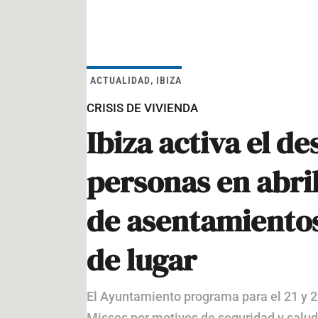
ACTUALIDAD
,
IBIZA
CRISIS DE VIVIENDA
Ibiza activa el d
personas en abril
de asentamiento
de lugar
El Ayuntamiento programa para el 21 y 29
Misses por motivos de seguridad y salud