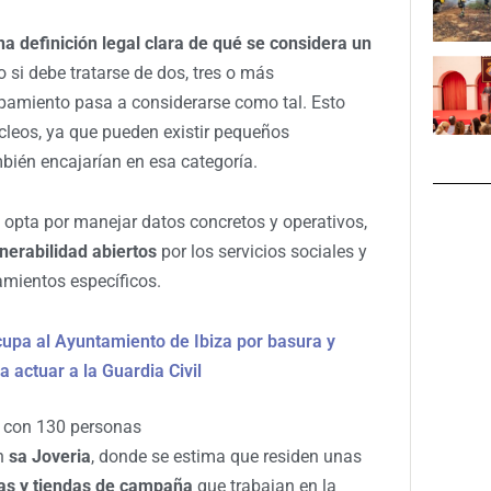
na definición legal clara de qué se considera un
o si debe tratarse de dos, tres o más
upamiento pasa a considerarse como tal. Esto
núcleos, ya que pueden existir pequeños
ién encajarían en esa categoría.
 opta por manejar datos concretos y operativos,
nerabilidad abiertos
por los servicios sociales y
mientos específicos.
upa al Ayuntamiento de Ibiza por basura y
a actuar a la Guardia Civil
il con 130 personas
en
sa Joveria
, donde se estima que residen unas
tas y tiendas de campaña
que trabajan en la