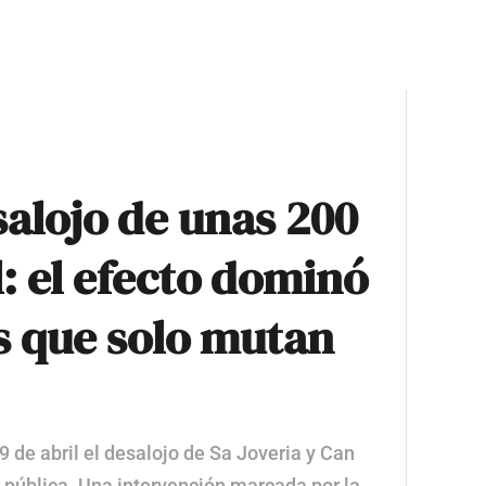
esalojo de unas 200
: el efecto dominó
s que solo mutan
 de abril el desalojo de Sa Joveria y Can
 pública. Una intervención marcada por la