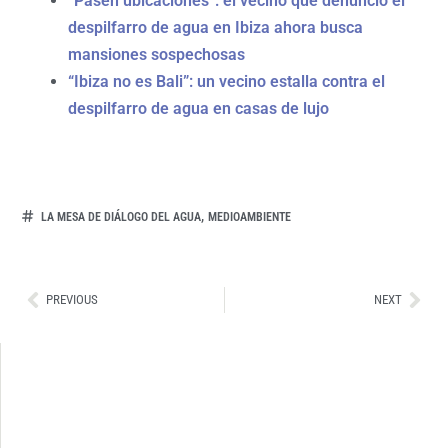
“Pasen ubicaciones”: el vecino que denunció el
despilfarro de agua en Ibiza ahora busca
mansiones sospechosas
“Ibiza no es Bali”: un vecino estalla contra el
despilfarro de agua en casas de lujo
,
LA MESA DE DIÁLOGO DEL AGUA
MEDIOAMBIENTE
Ant
Sig
PREVIOUS
NEXT