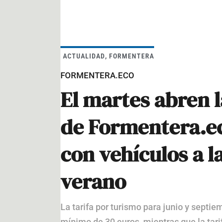
ACTUALIDAD
,
FORMENTERA
FORMENTERA.ECO
El martes abren l
de Formentera.ec
con vehículos a la
verano
La tarifa por turismo para junio y septie
mínimo de 30 euros, mientras que la tarif