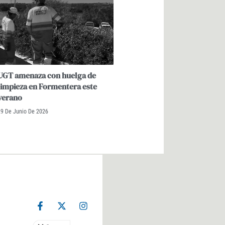
UGT amenaza con huelga de
limpieza en Formentera este
verano
29 De Junio De 2026
F
X
I
a
-
n
c
t
s