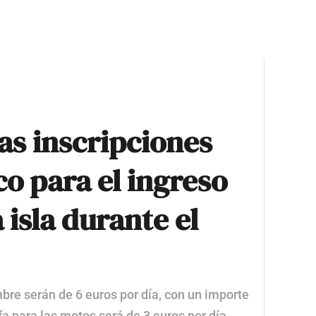
as inscripciones
o para el ingreso
 isla durante el
mbre serán de 6 euros por día, con un importe
a para las motos será de 3 euros por día,