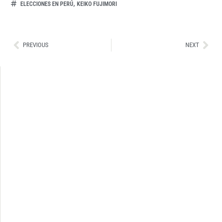
,
ELECCIONES EN PERÚ
KEIKO FUJIMORI
Ant
Sig
PREVIOUS
NEXT