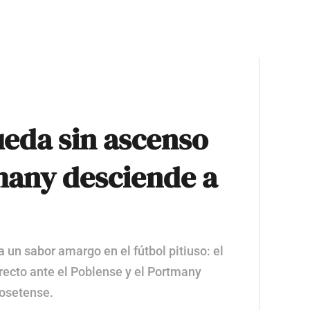
eda sin ascenso
tmany desciende a
 un sabor amargo en el fútbol pitiuso: el
recto ante el Poblense y el Portmany
losetense.