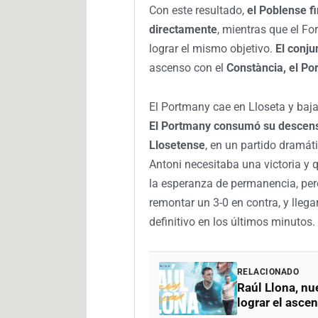
Con este resultado,
el Poblense f
directamente
, mientras que el Fo
lograr el mismo objetivo.
El conju
ascenso con el
Constància, el Po
El Portmany cae en Lloseta y baj
El Portmany consumó su descenso
Llosetense
, en un partido dramáti
Antoni necesitaba una victoria y 
la esperanza de permanencia, pe
remontar un 3-0 en contra, y llegar
definitivo en los últimos minutos.
RELACIONADO
Raúl Llona, nue
lograr el asce