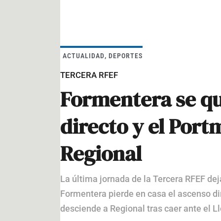
ACTUALIDAD
,
DEPORTES
TERCERA RFEF
Formentera se qu
directo y el Por
Regional
La última jornada de la Tercera RFEF deja
Formentera pierde en casa el ascenso di
desciende a Regional tras caer ante el L