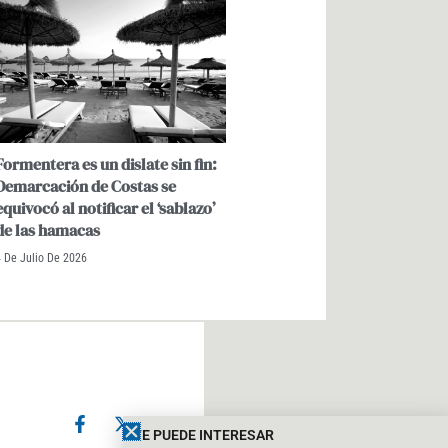
Formentera es un dislate sin fin:
Demarcación de Costas se
equivocó al notificar el ‘sablazo’
de las hamacas
 De Julio De 2026
F
X
I
a
-
n
TE PUEDE INTERESAR