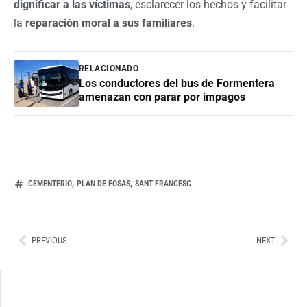
dignificar a las víctimas
, esclarecer los hechos y facilitar
la
reparación moral a sus familiares
.
RELACIONADO
Los conductores del bus de Formentera
amenazan con parar por impagos
,
,
CEMENTERIO
PLAN DE FOSAS
SANT FRANCESC
Ant
Sig
PREVIOUS
NEXT