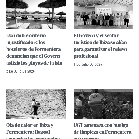
«Un doble criterio
El Govern y el sector
injustificado»: los
turístico de Ibiza se alían
hoteleros de Formentera
para garantizar el relevo
denuncian que el Govern
profesional
asfixia las playas de la isla
1 De Julio De 2026
2 De Julio De 2026
Ola de calor en Ibiza y
UGT amenaza con huelga
Formentera: Ibassal
de limpieza en Formentera
supervisa los protocolos
este verano