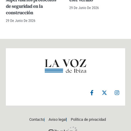
de seguridad en la
29 De Junio De 2026
construcción
29 De Junio De 2026
F
X
I
a
-
n
c
t
s
e
w
t
b
i
a
o
t
g
Contacto
Aviso legal
Política de privacidad
o
t
r
k
e
a