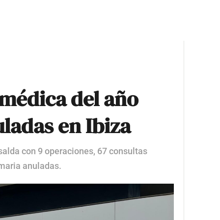
 médica del año
uladas en Ibiza
 salda con 9 operaciones, 67 consultas
imaria anuladas.