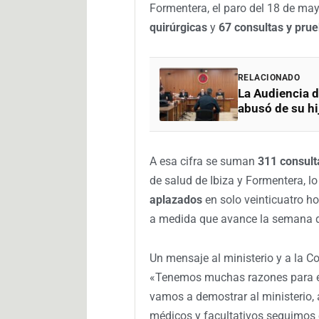
Formentera, el paro del 18 de ma
quirúrgicas
y
67 consultas y pru
RELACIONADO
La Audiencia d
abusó de su hi
A esa cifra se suman
311 consult
de salud de Ibiza y Formentera, l
aplazados
en solo veinticuatro ho
a medida que avance la semana d
Un mensaje al ministerio y a la Co
«Tenemos muchas razones para e
vamos a demostrar al ministerio, a
médicos y facultativos seguimos 