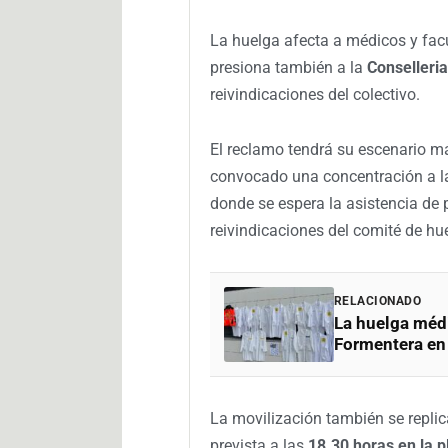
La huelga afecta a médicos y facu
presiona también a la
Conselleri
reivindicaciones del colectivo.
El reclamo tendrá su escenario m
convocado una concentración a 
donde se espera la asistencia de p
reivindicaciones del comité de hu
RELACIONADO
La huelga médi
Formentera en
La movilización también se replic
prevista a las
18.30 horas en la p