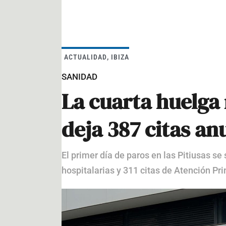
ACTUALIDAD
,
IBIZA
SANIDAD
La cuarta huelga
deja 387 citas an
El primer día de paros en las Pitiusas se
hospitalarias y 311 citas de Atención Pr