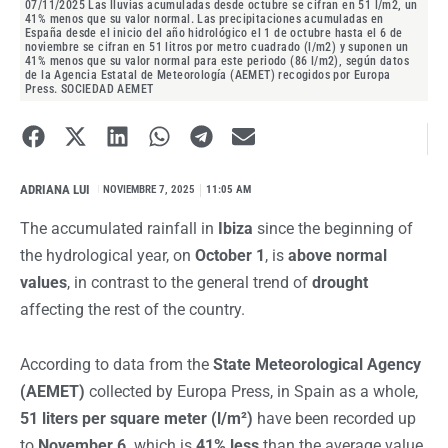
07/11/2025 Las lluvias acumuladas desde octubre se cifran en 51 l/m2, un
41% menos que su valor normal. Las precipitaciones acumuladas en
España desde el inicio del año hidrológico el 1 de octubre hasta el 6 de
noviembre se cifran en 51 litros por metro cuadrado (l/m2) y suponen un
41% menos que su valor normal para este periodo (86 l/m2), según datos
de la Agencia Estatal de Meteorología (AEMET) recogidos por Europa
Press. SOCIEDAD AEMET
ADRIANA LUI
I
NOVIEMBRE 7, 2025
11:05 AM
The accumulated rainfall in
Ibiza
since the beginning of
the hydrological year, on
October 1
, is
above normal
values
, in contrast to the general trend of
drought
affecting the rest of the country.
According to data from the
State Meteorological Agency
(AEMET)
collected by Europa Press, in Spain as a whole,
51 liters per square meter (l/m²)
have been recorded up
to
November 6,
which is
41% less
than the average value