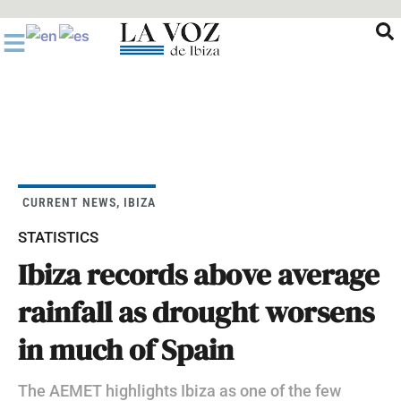
Ir
al
contenido
CURRENT NEWS
,
IBIZA
STATISTICS
Ibiza records above average
rainfall as drought worsens
in much of Spain
The AEMET highlights Ibiza as one of the few