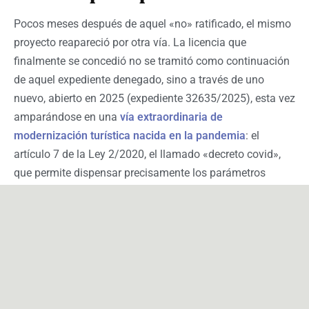
Pocos meses después de aquel «no» ratificado, el mismo
proyecto reapareció por otra vía. La licencia que
finalmente se concedió no se tramitó como continuación
de aquel expediente denegado, sino a través de uno
nuevo, abierto en 2025 (expediente 32635/2025), esta vez
amparándose en una
vía extraordinaria de
modernización turística nacida en la pandemia
: el
artículo 7 de la Ley 2/2020, el llamado «decreto covid»,
que permite dispensar precisamente los parámetros
urbanísticos —altura, ocupación, edificabilidad— que
habían motivado la denegación.
Por esa vía, la tramitación avanzó con rapidez. La
Comisión de Ordenación Turística del Consell de Ibiza
emitió el informe favorable el 13 de octubre de 2025; el
informe técnico municipal se firmó el 4 de febrero de