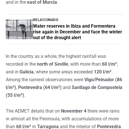
and in the
east of Murcia
.
RELACIONADO
Water reserves in Ibiza and Formentera
rise again in December and face the winter
out of the drought alert
In the country as a whole, the highest rainfall was
recorded in the
north of Seville
, with more than
60 l/m²
,
and in
Galicia
, where some areas exceeded
120 l/m²
.
Among the rainiest observatories were
Vigo/Peinador (86
l/m²)
,
Pontevedra (64 l/m²)
and
Santiago de Compostela
(55 l/m²)
.
The AEMET details that on
November 4
there were rains
in almost all the Peninsula, with accumulations of more
than
60 l/m²
in
Tarragona
and the interior of
Pontevedra
.