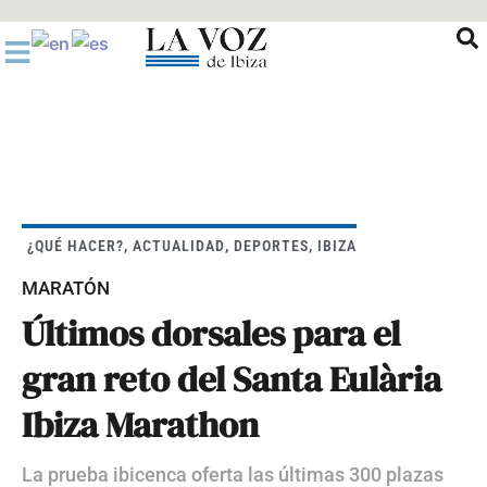
Ir
al
contenido
¿QUÉ HACER?
,
ACTUALIDAD
,
DEPORTES
,
IBIZA
MARATÓN
Últimos dorsales para el
gran reto del Santa Eulària
Ibiza Marathon
La prueba ibicenca oferta las últimas 300 plazas