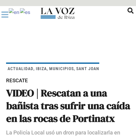
Ir
al
contenido
ACTUALIDAD
,
IBIZA
,
MUNICIPIOS
,
SANT JOAN
RESCATE
VIDEO | Rescatan a una
bañista tras sufrir una caída
en las rocas de Portinatx
La Policía Local usó un dron para localizarla en