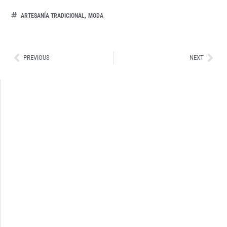
,
ARTESANÍA TRADICIONAL
MODA
Ant
Sig
PREVIOUS
NEXT